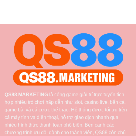
QS88.MARKETING
là cổng game giải trí trực tuyến tích
hợp nhiều trò chơi hấp dẫn như slot, casino live, bắn cá,
game bài và cá cược thể thao. Hệ thống được tối ưu trên
cả máy tính và điện thoại, hỗ trợ giao dịch nhanh qua
nhiều hình thức thanh toán phổ biến. Bên cạnh các
chương trình ưu đãi dành cho thành viên, QS88 còn chú