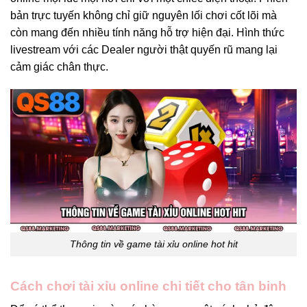
bản trực tuyến không chỉ giữ nguyên lối chơi cốt lõi mà
còn mang đến nhiều tính năng hỗ trợ hiện đại. Hình thức
livestream với các Dealer người thật quyến rũ mang lại
cảm giác chân thực.
Thông tin về game tài xỉu online hot hit
Cách chơi tài xỉu online chi tiết cho tân binh