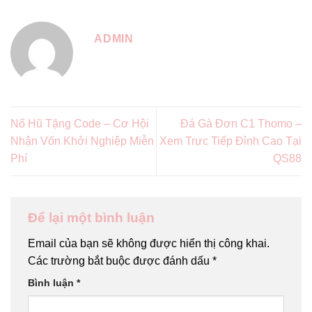
ADMIN
Nổ Hũ Tặng Code – Cơ Hội
Đá Gà Đơn C1 Thomo –
Nhận Vốn Khởi Nghiệp Miễn
Xem Trực Tiếp Đỉnh Cao Tại
Phí
QS88
Để lại một bình luận
Email của bạn sẽ không được hiển thị công khai.
Các trường bắt buộc được đánh dấu
*
Bình luận
*