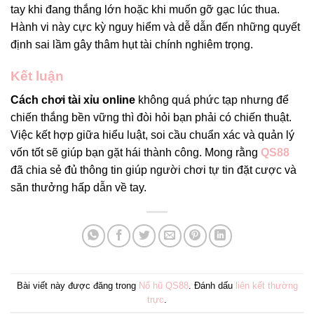
tay khi đang thắng lớn hoặc khi muốn gỡ gạc lúc thua.
Hành vi này cực kỳ nguy hiểm và dễ dẫn đến những quyết
định sai lầm gây thâm hụt tài chính nghiêm trọng.
Kết luận
Cách chơi tài xỉu online
không quá phức tạp nhưng để
chiến thắng bền vững thì đòi hỏi bạn phải có chiến thuật.
Việc kết hợp giữa hiểu luật, soi cầu chuẩn xác và quản lý
vốn tốt sẽ giúp bạn gặt hái thành công. Mong rằng
QS88
đã chia sẻ đủ thông tin giúp người chơi tự tin đặt cược và
săn thưởng hấp dẫn về tay.
Bài viết này được đăng trong
Nổ hũ QS88
. Đánh dấu
liên kết thường
trực
.