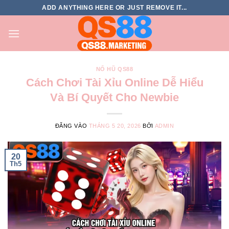
Bỏ
ADD ANYTHING HERE OR JUST REMOVE IT...
qua
nội
dung
NỔ HŨ QS88
Cách Chơi Tài Xỉu Online Dễ Hiểu
Và Bí Quyết Cho Newbie
ĐĂNG VÀO
THÁNG 5 20, 2026
BỞI
ADMIN
20
Th5