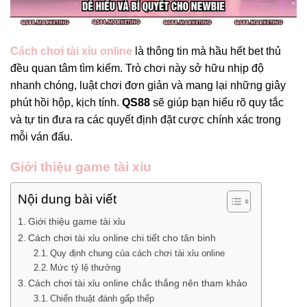
Cách chơi tài xỉu online
là thông tin mà hầu hết bet thủ
đều quan tâm tìm kiếm. Trò chơi này sở hữu nhịp độ
nhanh chóng, luật chơi đơn giản và mang lại những giây
phút hồi hộp, kịch tính.
QS88
sẽ giúp bạn hiểu rõ quy tắc
và tự tin đưa ra các quyết định đặt cược chính xác trong
mỗi ván đấu.
Giới thiệu game tài xỉu
Nội dung bài viết
Giới thiệu game tài xỉu
Cách chơi tài xỉu online chi tiết cho tân binh
Quy định chung của cách chơi tài xỉu online
Mức tỷ lệ thưởng
Cách chơi tài xỉu online chắc thắng nên tham khảo
Chiến thuật đánh gấp thếp