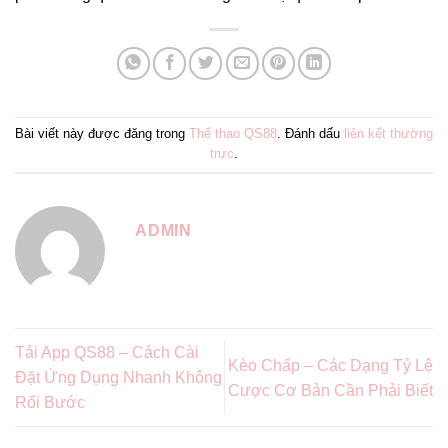
Bài viết này được đăng trong
Thể thao QS88
. Đánh dấu
liên kết thường
trực
.
ADMIN
Tải App QS88 – Cách Cài
Kèo Chấp – Các Dạng Tỷ Lệ
Đặt Ứng Dụng Nhanh Không
Cược Cơ Bản Cần Phải Biết
Rối Bước