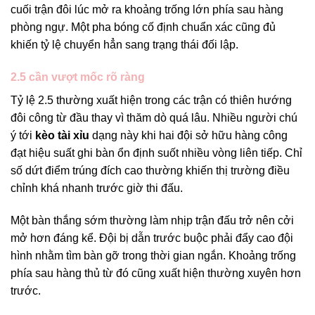
cuối trận đôi lúc mở ra khoảng trống lớn phía sau hàng
phòng ngự. Một pha bóng cố định chuẩn xác cũng đủ
khiến tỷ lệ chuyển hẳn sang trạng thái đối lập.
2.5 cần vượt mốc rõ ràng
Tỷ lệ 2.5 thường xuất hiện trong các trận có thiên hướng
đôi công từ đầu thay vì thăm dò quá lâu. Nhiều người chú
ý tới
kèo tài xỉu
dạng này khi hai đội sở hữu hàng công
đạt hiệu suất ghi bàn ổn định suốt nhiều vòng liên tiếp. Chỉ
số dứt điểm trúng đích cao thường khiến thị trường điều
chỉnh khá nhanh trước giờ thi đấu.
Một bàn thắng sớm thường làm nhịp trận đấu trở nên cởi
mở hơn đáng kể. Đội bị dẫn trước buộc phải đẩy cao đội
hình nhằm tìm bàn gỡ trong thời gian ngắn. Khoảng trống
phía sau hàng thủ từ đó cũng xuất hiện thường xuyên hơn
trước.