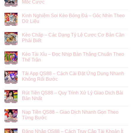
Mốc Cược
Kinh Nghiệm Soi Kèo Bóng Đá – Góc Nhìn Theo
Dữ Liệu
Kèo Chấp – Các Dạng Tỷ Lệ Cược Cơ Bản Cần
Phải Biết
Kèo Tài Xỉu – Đọc Nhịp Bàn Thắng Chuẩn Theo
Thế Trận
Tải App QS88 – Cách Cài Đặt Ứng Dụng Nhanh
Không Rối Bước
Rút Tiền QS88 – Quy Trình Xử Lý Giao Dịch Bài
Bản Nhất
Nạp Tiền QS88 – Giao Dịch Nhanh Gọn Theo
Từng Bước
Đăng Nhập QS88 – Cách Truy Cập Tài Khoản Ít