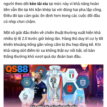
người theo dõi
kèo tài xỉu
tại mức này vì khả năng hoàn
tiền vẫn tồn tại khi trận khép lại với đúng hai pha lập công.
Điều đó tạo cảm giác ổn định hơn trong các cuộc đối đầu
có nhịp chơi chậm.
Một số giải đấu thiên về chiến thuật thường xuất hiện khá
nhiều tỷ lệ 2.0 trước giờ bóng lăn. Hàng thủ duy trì cự ly tốt
khiến khoảng trống gần vòng cấm bị thu hẹp đáng kể. Khi
khả năng dứt điểm từ xa không thật sự nổi bật, số bàn
thắng thường khó vượt quá dự đoán ban đầu.