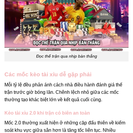
Đọc thế trận qua nhịp bàn thắng
Các mốc kèo tài xỉu dễ gặp phải
Mỗi tỷ lệ đều phản ánh cách nhà điều hành đánh giá thế
trận trước giờ bóng lăn. Chênh lệch nhỏ giữa các mốc
thường tạo khác biệt lớn về kết quả cuối cùng.
Kèo tài xỉu 2.0 khi trận có biên an toàn
Mốc 2.0 thường xuất hiện ở những cặp đấu thiên về kiểm
soát khu vực giữa sân hơn là tăng tốc liên tục. Nhiều