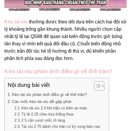
Kèo tài xỉu
thường được theo dõi dựa trên cách hai đội xử
lý khoảng trống gần khung thành. Nhiều người chọn cập
nhật tỷ lệ tại QS88 để quan sát biến động trước giờ bóng
lăn thay vì nhìn kết quả đối đầu cũ. Chuỗi biến động nhỏ
trước trận đôi lúc hé lộ hướng đi thú vị, đủ khiến phần
phân tích phía sau đáng đọc hơn.
Kèo tài xỉu phản ánh điều gì về thế trận?
Nội dung bài viết
Kèo tài xỉu phản ánh điều gì về thế trận?
Các mốc kèo tài xỉu dễ gặp phải
Kèo tài xỉu 2.0 khi trận có biên an toàn
Tỷ lệ 2.25 chia nửa thắng thua
2.5 cần vượt mốc rõ ràng
Tài xỉu 2.75 dành cho trận có kỳ vọng bàn cao