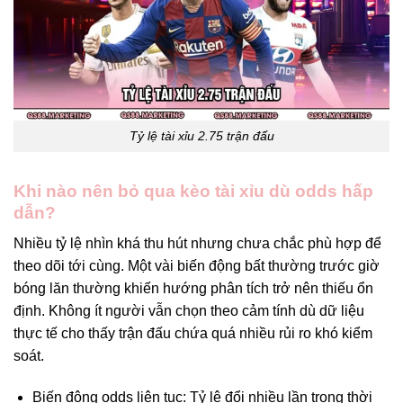
Tỷ lệ tài xỉu 2.75 trận đấu
Khi nào nên bỏ qua kèo tài xỉu dù odds hấp
dẫn?
Nhiều tỷ lệ nhìn khá thu hút nhưng chưa chắc phù hợp để
theo dõi tới cùng. Một vài biến động bất thường trước giờ
bóng lăn thường khiến hướng phân tích trở nên thiếu ổn
định. Không ít người vẫn chọn theo cảm tính dù dữ liệu
thực tế cho thấy trận đấu chứa quá nhiều rủi ro khó kiểm
soát.
Biến động odds liên tục: Tỷ lệ đổi nhiều lần trong thời